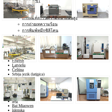
งานเอ็กซ์โป
สังเกต
Knowledge
การพิมพ์สกรีนความหนาแน่นสูง
การถ่ายเทความร้อน
การพิมพ์หมึกซิลิโคน
ติดต่อเรา
Language
ไทย
English
Latviešu
Čeština
Srbija jezik (latinica)
slovenčina
Български
Malti
Eesti
Polski
हिंदी
Bai Miaowen
íslenska