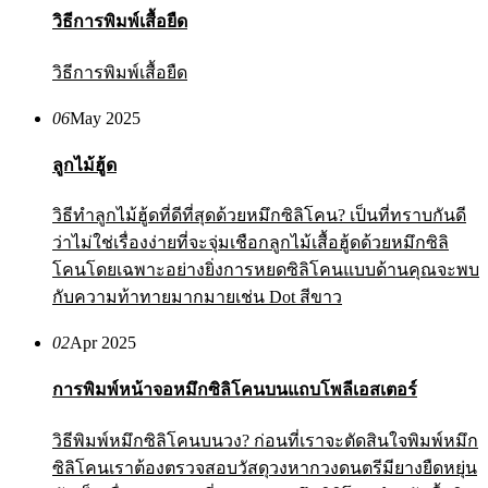
วิธีการพิมพ์เสื้อยืด
วิธีการพิมพ์เสื้อยืด
06
May 2025
ลูกไม้ฮู้ด
วิธีทำลูกไม้ฮู้ดที่ดีที่สุดด้วยหมึกซิลิโคน? เป็นที่ทราบกันดี
ว่าไม่ใช่เรื่องง่ายที่จะจุ่มเชือกลูกไม้เสื้อฮู้ดด้วยหมึกซิลิ
โคนโดยเฉพาะอย่างยิ่งการหยดซิลิโคนแบบด้านคุณจะพบ
กับความท้าทายมากมายเช่น Dot สีขาว
02
Apr 2025
การพิมพ์หน้าจอหมึกซิลิโคนบนแถบโพลีเอสเตอร์
วิธีพิมพ์หมึกซิลิโคนบนวง? ก่อนที่เราจะตัดสินใจพิมพ์หมึก
ซิลิโคนเราต้องตรวจสอบวัสดุวงหากวงดนตรีมียางยืดหยุ่น