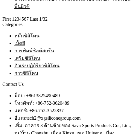
พื้นผิวซิ
First
1
2
3
4
5
6
7
Last
1/32
Categories
หมึกซิลิโคน
เม็ดสี
การพิมพ์ซิลค์สกรีน
เสริมซิลิโคน
ตัวเร่งปฏิกิริยาซิลิโคน
กาวซิลิโคน
Contact Us
ม็อบ: +8613825490489
โทรศัพท์: +86-752-3620489
แฟกซ์: +86-752-3522837
อีเมล:
tech2@xgsiliconegroup.com
เพิ่ม: อาคาร 3 ด้านซ้ายของ Sava Sports Products Co., Ltd.,
หมู่บ้าน Changbu, เมือง Xinxu, เขต Huiyang, เมือง