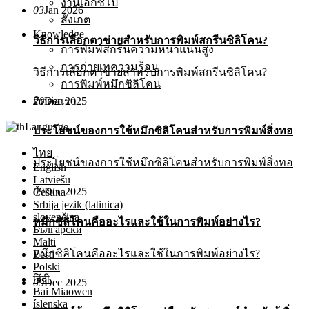
งานเอ็กซ์โป
03
Jan 2026
สังเกต
Knowledge
วิธีการเลือกตาข่ายสำหรับการพิมพ์สกรีนซิลิโคน?
การพิมพ์สกรีนความหนาแน่นสูง
การถ่ายเทความร้อน
วิธีการเลือกตาข่ายสำหรับการพิมพ์สกรีนซิลิโคน?
การพิมพ์หมึกซิลิโคน
20
Dec 2025
ติดต่อเรา
Language
ประโยชน์ของการใช้หมึกซิลิโคนสำหรับการพิมพ์สิ่งทอ
ไทย
ประโยชน์ของการใช้หมึกซิลิโคนสำหรับการพิมพ์สิ่งทอ
English
Latviešu
09
Dec 2025
Čeština
Srbija jezik (latinica)
slovenčina
หมึกซิลิโคนคืออะไรและใช้ในการพิมพ์อย่างไร?
Български
Malti
หมึกซิลิโคนคืออะไรและใช้ในการพิมพ์อย่างไร?
Eesti
Polski
हिंदी
09
Dec 2025
Bai Miaowen
íslenska